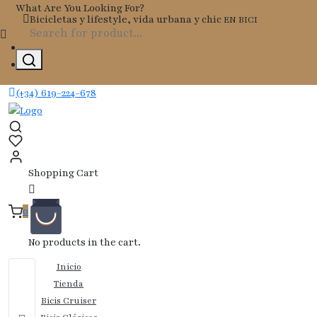
Skip
What Are You Looking For?
Bicicletas y lifestyle, vida urbana y chic
EN BICI
to
content
(+34) 619-224-678
Shopping Cart
0
No products in the cart.
Inicio
Tienda
Bicis Cruiser