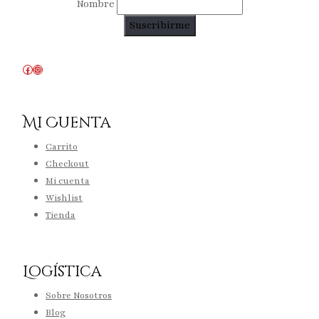
Nombre
Facebook
Instagram
Mi Cuenta
Carrito
Checkout
Mi cuenta
Wishlist
Tienda
Logística
Sobre Nosotros
Blog