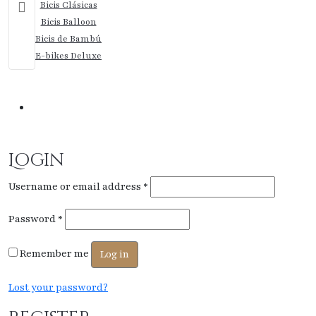
Bicis Clásicas
Bicis Balloon
Bicis de Bambú
E-bikes Deluxe
Mi cuenta
Mi cuenta
Login
Username or email address
*
Password
*
Remember me
Log in
Lost your password?