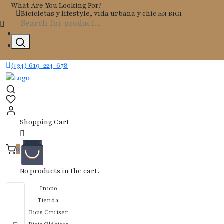
Skip
What Are You Looking For?
Bicicletas y lifestyle, vida urbana y chic
EN BICI
to
content
(+34) 619-224-678
Shopping Cart
0
No products in the cart.
Inicio
Tienda
Bicis Cruiser